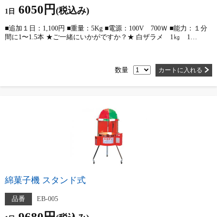
6050円
(税込み)
1日
■追加１日：1,100円 ■重量：5Kg ■電源：100V 700Ｗ ■能力：１分
間に1〜1.5本 ★ご一緒にいかがですか？★ 白ザラメ 1㎏ 1…
数量
カートに入れる
綿菓子機 スタンド式
品番
EB-005
9680円