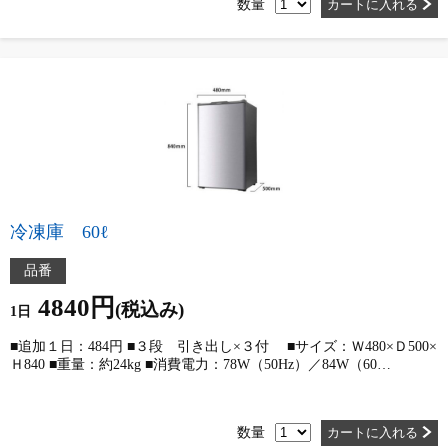
数量
カートに入れる
冷凍庫 60ℓ
品番
4840円
(税込み)
1日
■追加１日：484円 ■３段 引き出し×３付 ■サイズ：Ｗ480×Ｄ500×
Ｈ840 ■重量：約24kg ■消費電力：78W（50Hz）／84W（60…
数量
カートに入れる