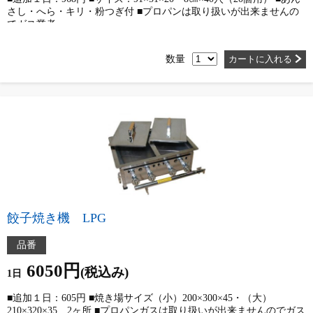
さし・へら・キリ・粉つぎ付 ■プロパンは取り扱いが出来ませんの
でガス業者…
数量
カートに入れる
餃子焼き機 LPG
品番
6050円
(税込み)
1日
■追加１日：605円 ■焼き場サイズ（小）200×300×45・（大）
210×320×35 2ヶ所 ■プロパンガスは取り扱いが出来ませんのでガス