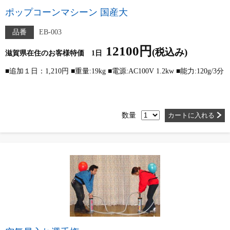
ポップコーンマシーン 国産大
品番
EB-003
12100円
(税込み)
滋賀県在住のお客様特価 1日
■追加１日：1,210円 ■重量:19kg ■電源:AC100V 1.2kw ■能力:120g/3分
数量
カートに入れる