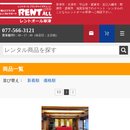
草津市・大津市・守山市・栗東市・近江八幡市・野
洲市・彦根市 滋賀全域でのイベント・レンタルの
ことならレントオール草津へご相談下さい。
077-566-3121
営業時間
月～金 9：00～17：00（休店日：土日祝）
商品一覧
並び替え：
新着順
価格順
1/2
1
2