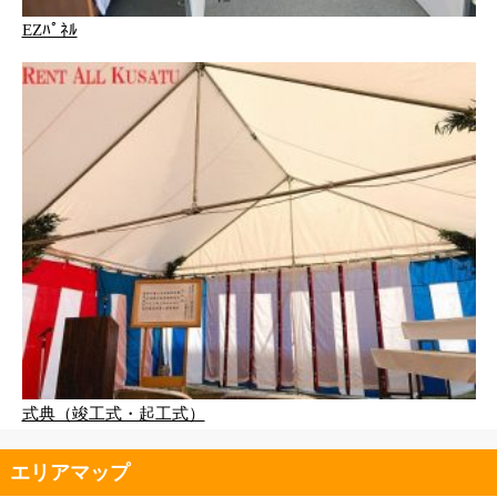
EZﾊﾟﾈﾙ
式典（竣工式・起工式）
エリアマップ