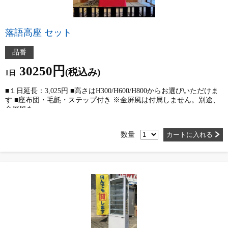
落語高座 セット
品番
30250円
(税込み)
1日
■１日延長：3,025円 ■高さはH300/H600/H800からお選びいただけま
す ■座布団・毛氈・ステップ付き ※金屏風は付属しません。別途、
金屏風を…
数量
カートに入れる