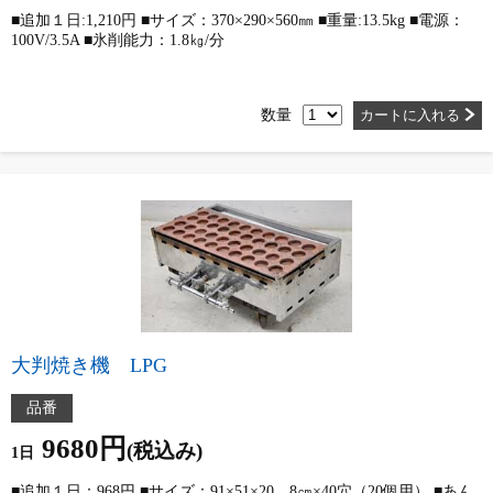
■追加１日:1,210円 ■サイズ：370×290×560㎜ ■重量:13.5kg ■電源：
100V/3.5A ■氷削能力：1.8㎏/分
数量
カートに入れる
大判焼き機 LPG
品番
9680円
(税込み)
1日
■追加１日：968円 ■サイズ：91×51×20 8㎝×40穴（20個用） ■あん