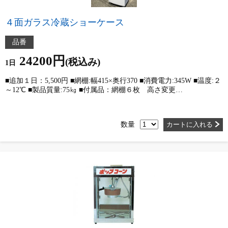
４面ガラス冷蔵ショーケース
品番
24200円
(税込み)
1日
■追加１日：5,500円 ■網棚:幅415×奥行370 ■消費電力:345W ■温度:２
～12℃ ■製品質量:75㎏ ■付属品：網棚６枚 高さ変更…
数量
カートに入れる