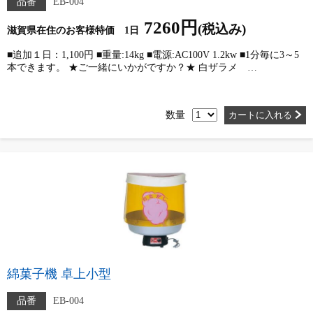
品番
EB-004
7260円
(税込み)
滋賀県在住のお客様特価 1日
■追加１日：1,100円 ■重量:14kg ■電源:AC100V 1.2kw ■1分毎に3～5
本できます。 ★ご一緒にいかがですか？★ 白ザラメ …
数量
カートに入れる
綿菓子機 卓上小型
品番
EB-004